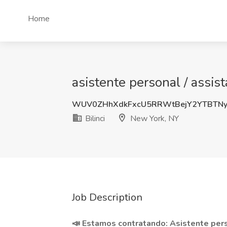
Home
asistente personal / assist
WUV0ZHhXdkFxcU5RRWtBejY2YTBTNy
Bilinci
New York, NY
Job Description
📣 Estamos contratando: Asistente perso