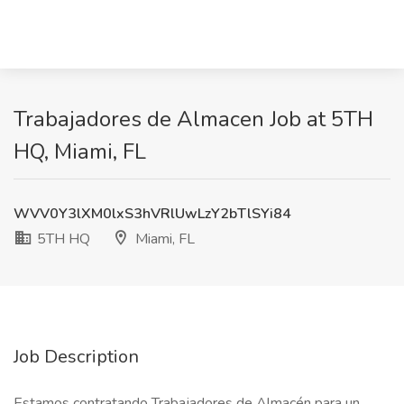
Trabajadores de Almacen Job at 5TH
HQ, Miami, FL
WVV0Y3lXM0lxS3hVRlUwLzY2bTlSYi84
5TH HQ
Miami, FL
Job Description
Estamos contratando Trabajadores de Almacén para un